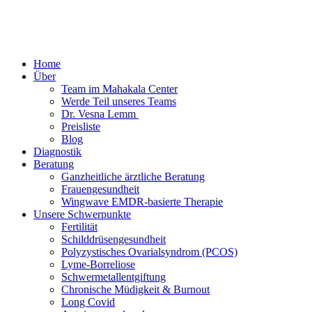
Home
Über
Team im Mahakala Center
Werde Teil unseres Teams
Dr. Vesna Lemm ​
Preisliste
Blog
Diagnostik
Beratung
Ganzheitliche ärztliche Beratung
Frauen­gesundheit
Wingwave EMDR-basierte Therapie
Unsere Schwerpunkte
Fertilität
Schilddrüsengesundheit
Polyzystisches Ovarialsyndrom (PCOS)
Lyme-Borreliose
Schwermetallentgiftung
Chronische Müdigkeit & Burnout
Long Covid