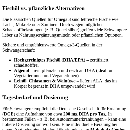
Fischöl vs. pflanzliche Alternativen
Die klassischen Quellen für Omega 3 sind fettreiche Fische wie
Lachs, Makrele oder Sardinen. Doch wegen möglicher
Schadstoffbelastungen (z. B. Quecksilber) greifen viele Schwangere
lieber zu Nahrungsergänzungsmitteln oder pflanzlichen Optionen.
Sichere und empfehlenswerte Omega-3-Quellen in der
Schwangerschaft:
Hochgereinigtes Fischöl (DHA/EPA)
– zertifiziert
schadstofffrei
Algenöl
– rein pflanzlich und reich an DHA (ideal für
Vegetarierinnen und Veganerinnen)
Leinöl, Chiasamen & Walnüsse
– liefern ALA, das im
Körper begrenzt in DHA umgewandelt wird
Tagesbedarf und Dosierung
Für Schwangere empfiehlt die Deutsche Gesellschaft für Ernährung
(DGE) eine Aufnahme von etwa
200 mg DHA pro Tag
. In
bestimmten Fällen – z. B. bei Autoimmunerkrankungen – kann eine
höhere Dosierung sinnvoll sein. Eine individuelle Beratung bei
einem Arzt oder einer Heilpraktikerin wie es im
Mahakala Center