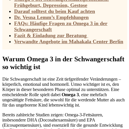
Frühgeburt, Depression, Gestose
Darauf solltest du beim Kauf achten
Dr. Vesna Lemm’s Empfehlungen
FAQs: Häufige Fragen zu Omega 3 in der
Schwangerschaft
Fazit & Einladung zur Beratung
Verwandte Angebote im Mahakala Center Berlin
Warum Omega 3 in der Schwangerschaft
so wichtig ist
Die Schwangerschaft ist eine Zeit tiefgreifender Veränderungen –
körperlich, emotional und hormonell. Umso wichtiger ist es, den
Körper in dieser besonderen Phase optimal zu unterstützen. Eine
entscheidende Rolle spielt dabei
Omega 3
, eine mehrfach
ungesättigte Fettsäure, die sowohl für die werdende Mutter als auch
für das ungeborene Kind lebenswichtig ist.
Bereits zahlreiche Studien zeigen: Omega-3-Fettsäuren,
insbesondere DHA (Docosahexaensäure) und EPA
(Eicosapentaensäure), sind essenziell für die gesunde Entwicklung