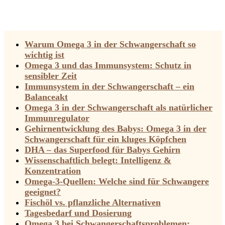
Warum Omega 3 in der Schwangerschaft so
wichtig ist
Omega 3 und das Immunsystem: Schutz in
sensibler Zeit
Immunsystem in der Schwangerschaft – ein
Balanceakt
Omega 3 in der Schwangerschaft als natürlicher
Immunregulator
Gehirnentwicklung des Babys: Omega 3 in der
Schwangerschaft für ein kluges Köpfchen
DHA – das Superfood für Babys Gehirn
Wissenschaftlich belegt: Intelligenz &
Konzentration
Omega-3-Quellen: Welche sind für Schwangere
geeignet?
Fischöl vs. pflanzliche Alternativen
Tagesbedarf und Dosierung
Omega 3 bei Schwangerschaftsproblemen: