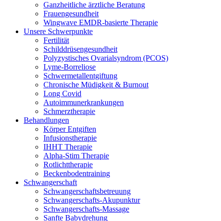
Ganzheitliche ärztliche Beratung
Frauen­gesundheit
Wingwave EMDR-basierte Therapie
Unsere Schwerpunkte
Fertilität
Schilddrüsengesundheit
Polyzystisches Ovarialsyndrom (PCOS)
Lyme-Borreliose
Schwermetallentgiftung
Chronische Müdigkeit & Burnout
Long Covid
Autoimmunerkrankungen
Schmerztherapie
Behandlungen
Körper Entgiften
Infusionstherapie
IHHT Therapie
Alpha-Stim Therapie
Rotlichttherapie
Beckenbodentraining
Schwangerschaft
Schwangerschaftsbetreuung
Schwangerschafts-Akupunktur
Schwangerschafts-Massage
Sanfte Babydrehung