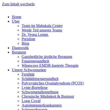
Zum Inhalt wechseln
Home
Über
Team im Mahakala Center
Werde Teil unseres Teams
Dr. Vesna Lemm ​
Preisliste
Blog
Diagnostik
Beratung
Ganzheitliche ärztliche Beratung
Frauen­gesundheit
Wingwave EMDR-basierte Therapie
Unsere Schwerpunkte
Fertilität
Schilddrüsengesundheit
Polyzystisches Ovarialsyndrom (PCOS)
Lyme-Borreliose
Schwermetallentgiftung
Chronische Müdigkeit & Burnout
Long Covid
Autoimmunerkrankungen
Schmerztherapie