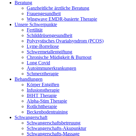
Beratung
Ganzheitliche ärztliche Beratung
Frauen­gesundheit
Wingwave EMDR-basierte Therapie
Unsere Schwerpunkte
Fertilität
Schilddrüsengesundheit
Polyzystisches Ovarialsyndrom (PCOS)
Lyme-Borreliose
Schwermetallentgiftung
Chronische Müdigkeit & Burnout
Long Covid
Autoimmunerkrankungen
Schmerztherapie
Behandlungen
Körper Entgiften
Infusionstherapie
IHHT Therapie
Alpha-Stim Therapie
Rotlichttherapie
Beckenbodentraining
Schwangerschaft
Schwangerschaftsbetreuung
Schwangerschafts-Akupunktur
Schwangerschafts-Massage