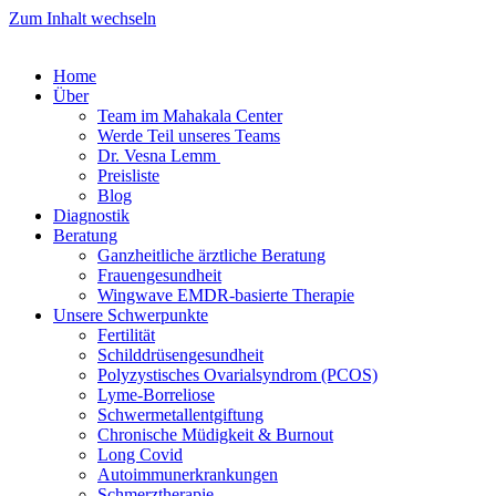
Zum Inhalt wechseln
Home
Über
Team im Mahakala Center
Werde Teil unseres Teams
Dr. Vesna Lemm ​
Preisliste
Blog
Diagnostik
Beratung
Ganzheitliche ärztliche Beratung
Frauen­gesundheit
Wingwave EMDR-basierte Therapie
Unsere Schwerpunkte
Fertilität
Schilddrüsengesundheit
Polyzystisches Ovarialsyndrom (PCOS)
Lyme-Borreliose
Schwermetallentgiftung
Chronische Müdigkeit & Burnout
Long Covid
Autoimmunerkrankungen
Schmerztherapie