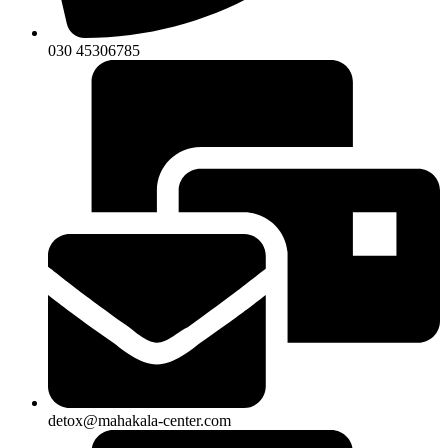
030 45306785
detox@mahakala-center.com